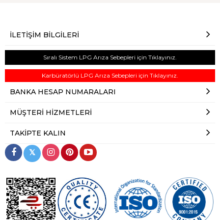
İLETIŞIM BILGILERI
Sıralı Sistem LPG Arıza Sebepleri için Tıklayınız.
Karbüratörlü LPG Arıza Sebepleri için Tıklayınız.
BANKA HESAP NUMARALARI
MÜŞTERI HIZMETLERI
TAKIPTE KALIN
𝕏