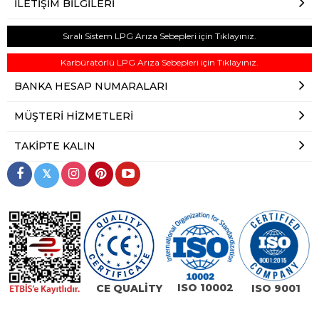
İLETIŞIM BILGILERI
Sıralı Sistem LPG Arıza Sebepleri için Tıklayınız.
Karbüratörlü LPG Arıza Sebepleri için Tıklayınız.
BANKA HESAP NUMARALARI
MÜŞTERI HIZMETLERI
TAKIPTE KALIN
𝕏
ISO 10002
CE QUALİTY
ISO 9001