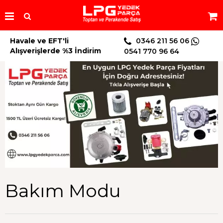
Havale ve EFT'li
0346 211 56 06
Alışverişlerde %3 İndirim
0541 770 96 64
Bakım Modu