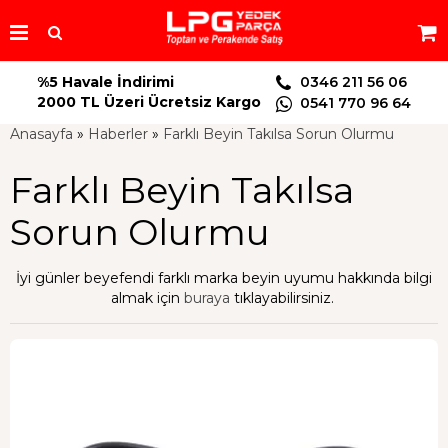
%5 Havale İndirimi
0346 211 56 06
2000 TL Üzeri Ücretsiz Kargo
0541 770 96 64
Anasayfa
»
Haberler
»
Farklı Beyin Takılsa Sorun Olurmu
Farklı Beyin Takılsa
Sorun Olurmu
İyi günler beyefendi farklı marka beyin uyumu hakkında bilgi
almak için
buraya
tıklayabilirsiniz.