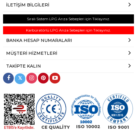
İLETIŞIM BILGILERI
Sıralı Sistem LPG Arıza Sebepleri için Tıklayınız.
Karbüratörlü LPG Arıza Sebepleri için Tıklayınız.
BANKA HESAP NUMARALARI
MÜŞTERI HIZMETLERI
TAKIPTE KALIN
𝕏
ISO 10002
CE QUALİTY
ISO 9001