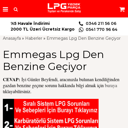
%5 Havale İndirimi
0346 211 56 06
2000 TL Üzeri Ücretsiz Kargo
0541 770 96 64
Anasayfa
»
Haberler
»
Emmegas Lpg Den Benzine Geçiyor
Emmegas Lpg Den
Benzine Geçiyor
CEVAP:
İyi Günler Beyfendi, aracınızda bulunan kendiliğinden
gazdan benzine geçme sorunu hakkında bilgi almak için
buraya
tıklayabilirsiniz.