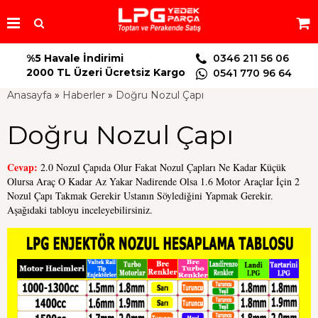
%5 Havale İndirimi
0346 211 56 06
2000 TL Üzeri Ücretsiz Kargo
0541 770 96 64
Anasayfa
»
Haberler
»
Doğru Nozul Çapı
Doğru Nozul Çapı
Cevap:
2.0 Nozul Çapıda Olur Fakat Nozul Çapları Ne Kadar Küçük
Olursa Araç O Kadar Az Yakar Nadirende Olsa 1.6 Motor Araçlar İçin 2
Nozul Çapı Takmak Gerekir Ustanın Söylediğini Yapmak Gerekir.
Aşağıdaki tabloyu inceleyebilirsiniz.