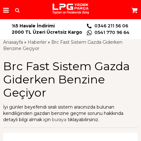
%5 Havale İndirimi
0346 211 56 06
2000 TL Üzeri Ücretsiz Kargo
0541 770 96 64
Anasayfa
»
Haberler
»
Brc Fast Sistem Gazda Giderken
Benzine Geçiyor
Brc Fast Sistem Gazda
Giderken Benzine
Geçiyor
İyi günler beyefendi sıralı sistem aracınızda bulunan
kendiliğinden gazdan benzine geçme sorunu hakkında
detaylı bilgi almak için
buraya
tıklayabilirsiniz.