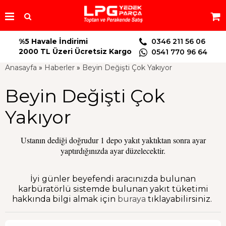
%5 Havale İndirimi
0346 211 56 06
2000 TL Üzeri Ücretsiz Kargo
0541 770 96 64
Anasayfa
»
Haberler
»
Beyin Değişti Çok Yakıyor
Beyin Değişti Çok
Yakıyor
Ustanın dediği doğrudur 1 depo yakıt yaktıktan sonra ayar
yaptırdığınızda ayar düzelecektir.
İyi günler beyefendi aracınızda bulunan
karbüratörlü sistemde bulunan yakıt tüketimi
hakkında bilgi almak için
buraya
tıklayabilirsiniz.