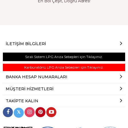
En Bol Çeşit, Doğru Adres!
İLETIŞIM BILGILERI
Sıralı Sistem LPG Arıza Sebepleri için Tıklayınız.
Karbüratörlü LPG Arıza Sebepleri için Tıklayınız.
BANKA HESAP NUMARALARI
MÜŞTERI HIZMETLERI
TAKIPTE KALIN
𝕏