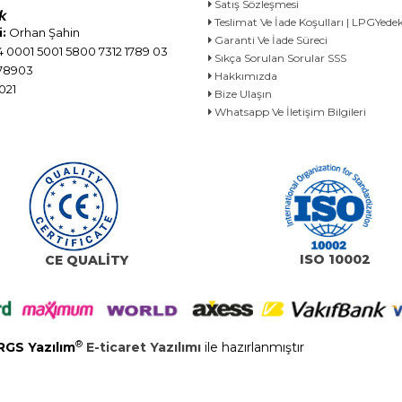
Satış Sözleşmesi
Teslimat Ve İade Koşulları | LPGYe
:
Orhan Şahin
Garanti Ve İade Süreci
 0001 5001 5800 7312 1789 03
Sıkça Sorulan Sorular SSS
78903
Hakkımızda
021
Bize Ulaşın
Whatsapp Ve İletişim Bilgileri
ISO 10002
CE QUALİTY
®
RGS Yazılım
E-ticaret Yazılımı
ile hazırlanmıştır