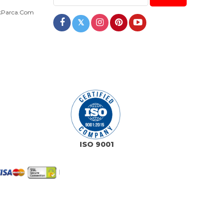
dekParca.com
𝕏
ISO 9001