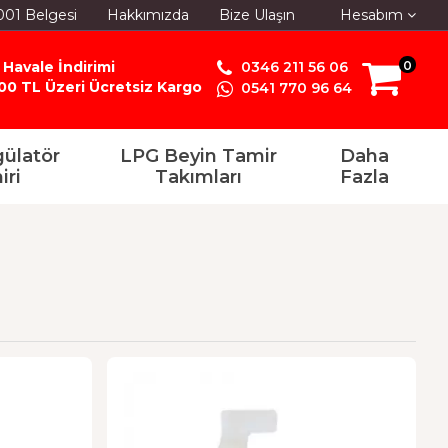
001 Belgesi
Hakkımızda
Bize Ulaşın
Hesabım
 Havale İndirimi
0346 211 56 06
0
00 TL Üzeri Ücretsiz Kargo
0541 770 96 64
ülatör
LPG Beyin Tamir
Daha
iri
Takımları
Fazla