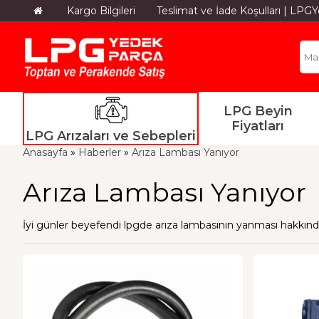
Kargo Bilgileri
Teslimat ve İade Koşulları | LP
LPG Beyin
Fiyatları
LPG Arızaları ve Sebepleri
Anasayfa
»
Haberler
»
Arıza Lambası Yanıyor
Arıza Lambası Yanıyor
İyi günler beyefendi lpgde arıza lambasının yanması hakkında