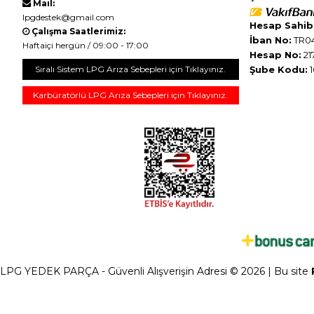
Mail:
lpgdestek@gmail.com
Hesap Sahibi
Çalışma Saatlerimiz:
İban No:
TR04
Haftaiçi hergün / 09:00 - 17:00
Hesap No:
21
Sıralı Sistem LPG Arıza Sebepleri için Tıklayınız.
Şube Kodu:
1
Karbüratörlü LPG Arıza Sebepleri için Tıklayınız.
LPG YEDEK PARÇA - Güvenli Alışverişin Adresi © 2026 | Bu site