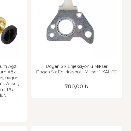
olum Ağzı
Doğan Slx Enjeksiyonlu Mikser
lum Ağzı,
Doğan Slx Enjeksiyonlu Mikser 1 KALİTE
iş, uygun
dür. Atiker,
700,00 ₺
üm LPG
ur.