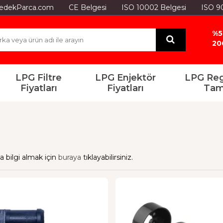
GYedekParca.com
CE Belgesi
ISO 10002 Belgesi
ISO 9
%5
20
LPG Filtre
LPG Enjektör
LPG Reg
Fiyatları
Fiyatları
Tam
 bilgi almak için
buraya
tıklayabilirsiniz.