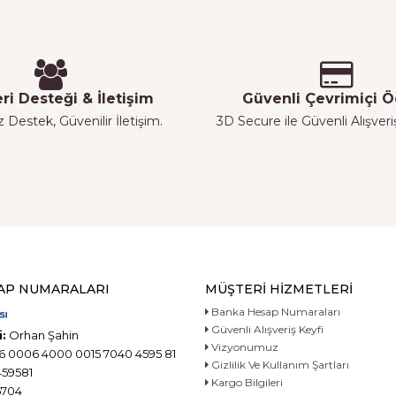
ri Desteği & İletişim
Güvenli Çevrimiçi
z Destek, Güvenilir İletişim.
3D Secure ile Güvenli Alışver
AP NUMARALARI
MÜŞTERI HIZMETLERI
Banka Hesap Numaraları
Güvenli Alışveriş Keyfi
:
Orhan Şahin
Vizyonumuz
6 0006 4000 0015 7040 4595 81
Gizlilik Ve Kullanım Şartları
59581
Kargo Bilgileri
704