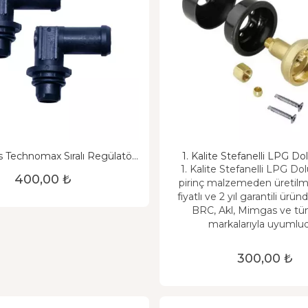
s Technomax Sıralı Regülatör
1. Kalite Stefanelli LPG D
Su Dirseği
1. Kalite Stefanelli LPG Do
400,00 ₺
pirinç malzemeden üretilm
fiyatlı ve 2 yıl garantili ürün
BRC, Akl, Mimgas ve t
markalarıyla uyumlud
300,00 ₺