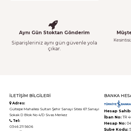
Aynı Gün Stoktan Gönderim
Müşte
Kesintisi
Siparişleriniz aynı gün güvenle yola
çıkar.
İLETIŞIM BILGILERI
BANKA HES
Adres:
Gültepe Mahallesi Sultan Şehir Sanayi Sitesi 67.Sanayi
Hesap Sahibi
Sokak D Blok No 4/D Sivas Merkez
İban No:
TR 4
Tel:
Hesap No:
04
0346 211 5606
Şube Kodu:
5