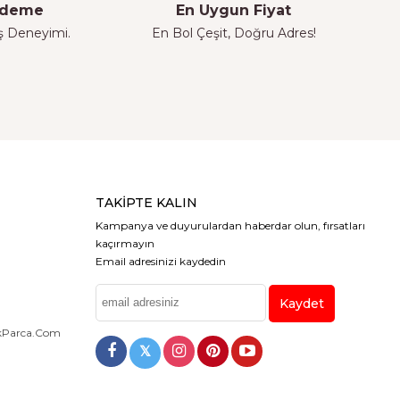
 Ödeme
En Uygun Fiyat
iş Deneyimi.
En Bol Çeşit, Doğru Adres!
TAKIPTE KALIN
Kampanya ve duyurulardan haberdar olun, fırsatları
kaçırmayın
Email adresinizi kaydedin
Kaydet
dekParca.com
𝕏