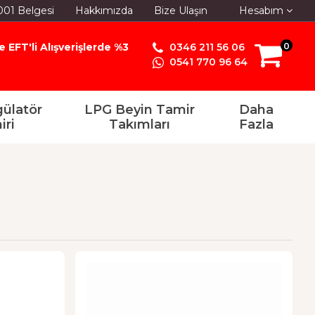
001 Belgesi
Hakkımızda
Bize Ulaşın
Hesabım
e EFT'li Alışverişlerde %3
0346 211 56 06
0
0541 770 96 64
ülatör
LPG Beyin Tamir
Daha
iri
Takımları
Fazla