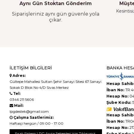
Aynı Gün Stoktan Gönderim
Müşte
Kesintisi
Siparişleriniz aynı gün güvenle yola
çıkar.
İLETIŞIM BILGILERI
BANKA HES
Adres:
Gültepe Mahallesi Sultan Şehir Sanayi Sitesi 67.Sanayi
Hesap Sahibi
Sokak D Blok No 4/D Sivas Merkez
İban No:
TR 4
Tel:
Hesap No:
04
0346 211 5606
Şube Kodu:
5
Mail:
lpgdestek@gmail.com
Hesap Sahibi
Çalışma Saatlerimiz:
İban No:
TR04
Haftaiçi hergün / 09:00 - 17:00
Hesap No:
21
Sıralı Sistem LPG Arıza Sebepleri için Tıklayınız.
Şube Kodu:
1