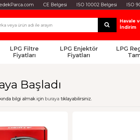
GYedekParca.com
CE Belgesi
ISO 10002 Belgesi
ISO 9
Havale v
İndirim
LPG Filtre
LPG Enjektör
LPG Reg
Fiyatları
Fiyatları
Tam
ya Başladı
ında bilgi almak için
buraya
tıklayabilirsiniz.