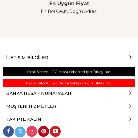
En Uygun Fiyat
En Bol Çeşit, Doğru Adres!
İLETIŞIM BILGILERI
Sıralı Sistem LPG Arıza Sebepleri için Tıklayınız.
Karbüratörlü LPG Arıza Sebepleri için Tıklayınız.
BANKA HESAP NUMARALARI
MÜŞTERI HIZMETLERI
TAKIPTE KALIN
𝕏