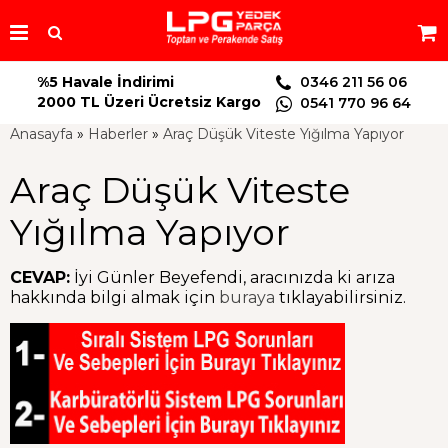
%5 Havale İndirimi
0346 211 56 06
2000 TL Üzeri Ücretsiz Kargo
0541 770 96 64
Anasayfa
»
Haberler
»
Araç Düşük Viteste Yığılma Yapıyor
Araç Düşük Viteste
Yığılma Yapıyor
CEVAP:
İyi Günler Beyefendi, aracınızda ki arıza
hakkında bilgi almak için
buraya
tıklayabilirsiniz.