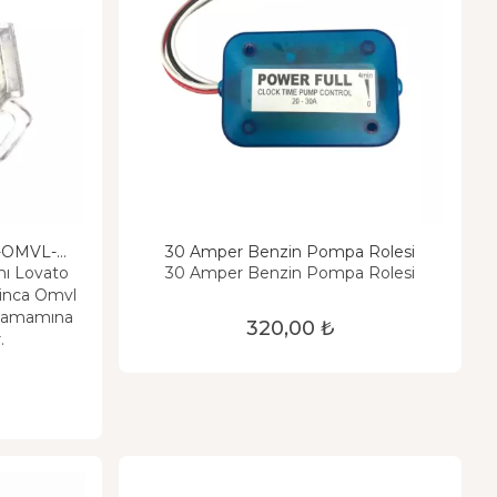
i-OMVL-
30 Amper Benzin Pompa Rolesi
-Vikars-
mı Lovato
30 Amper Benzin Pompa Rolesi
ra Sensörü
tinca Omvl
 tamamına
320,00 ₺
.