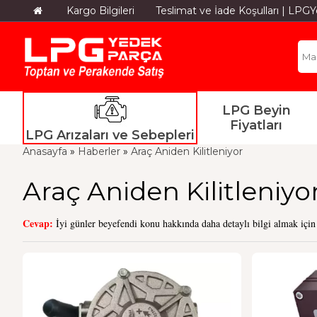
Kargo Bilgileri
Teslimat ve İade Koşulları | LP
LPG Beyin
Fiyatları
LPG Arızaları ve Sebepleri
Anasayfa
»
Haberler
»
Araç Aniden Kilitleniyor
Araç Aniden Kilitleniyo
Cevap:
İyi günler beyefendi konu hakkında daha detaylı bilgi almak içi