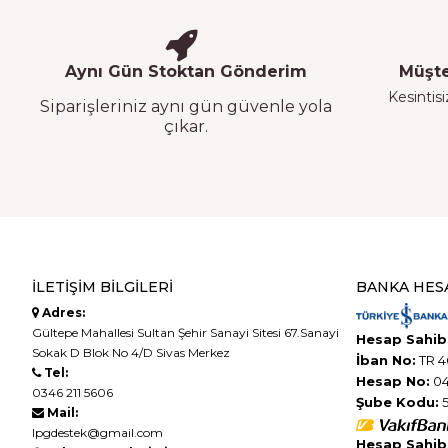
Aynı Gün Stoktan Gönderim
Müşte
Kesintisi
Siparişleriniz aynı gün güvenle yola
çıkar.
İLETIŞIM BILGILERI
BANKA HES
Adres:
Gültepe Mahallesi Sultan Şehir Sanayi Sitesi 67.Sanayi
Hesap Sahibi
Sokak D Blok No 4/D Sivas Merkez
İban No:
TR 4
Tel:
Hesap No:
04
0346 211 5606
Şube Kodu:
5
Mail:
lpgdestek@gmail.com
Hesap Sahibi