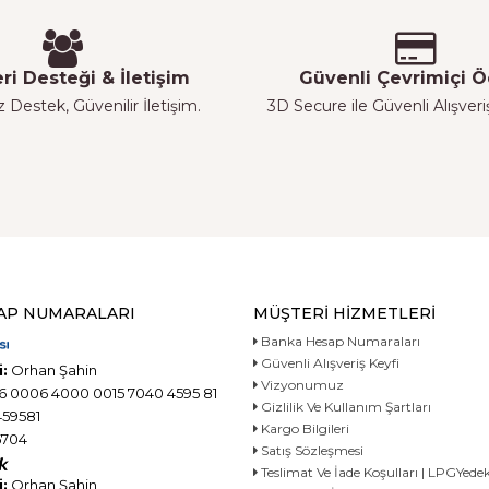
ri Desteği & İletişim
Güvenli Çevrimiçi
z Destek, Güvenilir İletişim.
3D Secure ile Güvenli Alışver
AP NUMARALARI
MÜŞTERI HIZMETLERI
Banka Hesap Numaraları
Güvenli Alışveriş Keyfi
:
Orhan Şahin
Vizyonumuz
6 0006 4000 0015 7040 4595 81
Gizlilik Ve Kullanım Şartları
59581
Kargo Bilgileri
704
Satış Sözleşmesi
Teslimat Ve İade Koşulları | LPGYe
:
Orhan Şahin