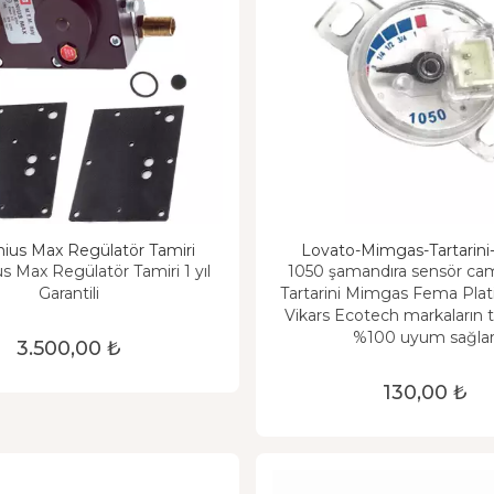
ius Max Regülatör Tamiri
Lovato-Mimgas-Tartarin
Ecotech-Tomasetto-Milano
s Max Regülatör Tamiri 1 yıl
1050 şamandıra sensör ca
Fema-Platinca LPG Şamandı
Garantili
Tartarini Mimgas Fema Pla
Vikars Ecotech markaların
%100 uyum sağlar
3.500,00 ₺
130,00 ₺