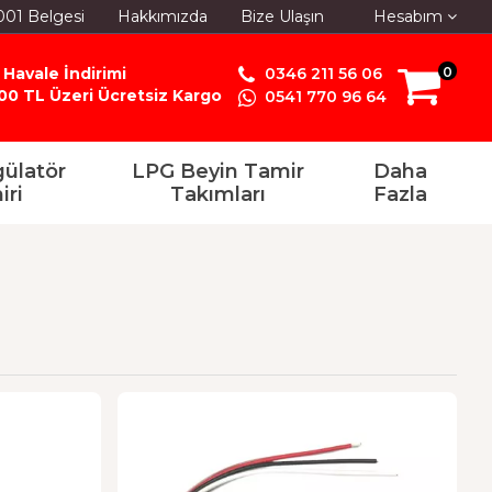
001 Belgesi
Hakkımızda
Bize Ulaşın
Hesabım
 Havale İndirimi
0346 211 56 06
0
00 TL Üzeri Ücretsiz Kargo
0541 770 96 64
ülatör
LPG Beyin Tamir
Daha
iri
Takımları
Fazla