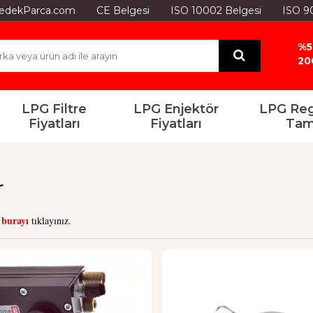
GYedekParca.com
CE Belgesi
ISO 10002 Belgesi
ISO 9
%5
20
LPG Filtre
LPG Enjektör
LPG Reg
Fiyatları
Fiyatları
Tam
r
burayı
n
tıklayınız.